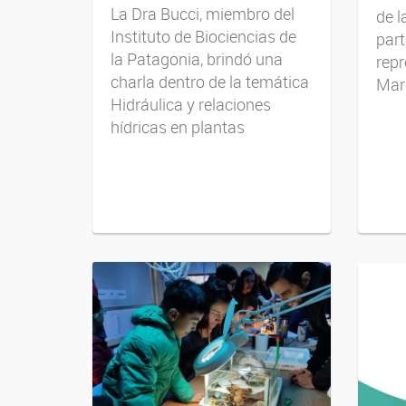
La Dra Bucci, miembro del
de 
Instituto de Biociencias de
part
la Patagonia, brindó una
repr
charla dentro de la temática
Mar
Hidráulica y relaciones
hídricas en plantas