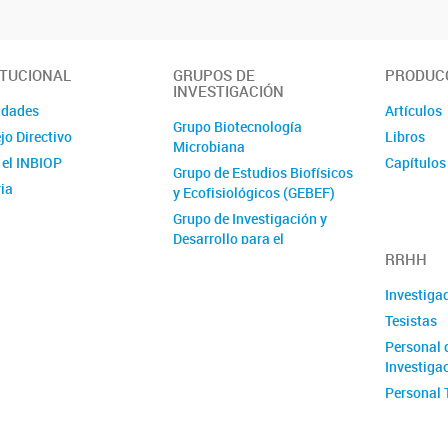
ITUCIONAL
GRUPOS DE
PRODUCC
INVESTIGACIÓN
idades
Artículos
Grupo Biotecnología
jo Directivo
Libros
Microbiana
 el INBIOP
Capítulos 
Grupo de Estudios Biofísicos
ia
y Ecofisiológicos (GEBEF)
Grupo de Investigación y
Desarrollo para el
RRHH
Aprovechamiento de los
Recursos Naturales (ARENA)
Investiga
Tesistas
Personal 
Investiga
Personal 
Convocat