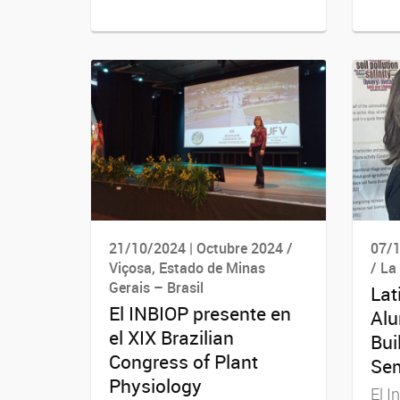
21/10/2024 | Octubre 2024 /
07/1
Viçosa, Estado de Minas
/ La
Gerais – Brasil
Lat
El INBIOP presente en
Alu
el XIX Brazilian
Bui
Congress of Plant
Sem
Physiology
El I