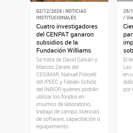
02/12/2024 | NOTICIAS
25/1
INSTITUCIONALES
/ Vi
Cuatro investigadores
Cie
del CENPAT ganaron
par
subsidios de la
imp
Fundación Williams
sob
Se trata de David Galván y
El l
Marcos Zárate del
Las 
CESIMAR, Nahuel Policelli
en u
del IPEEC y Fabián Scholz
diál
del INBIOP, quienes podrán
por 
utilizar los fondos en
insumos de laboratorio,
trabajo de campo, licencias
de software, capacitación o
equipamiento.