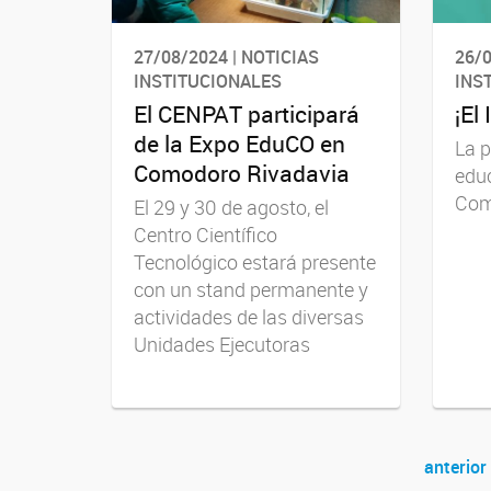
27/08/2024 | NOTICIAS
26/0
INSTITUCIONALES
INS
El CENPAT participará
¡El
de la Expo EduCO en
La 
Comodoro Rivadavia
educ
Com
El 29 y 30 de agosto, el
Centro Científico
Tecnológico estará presente
con un stand permanente y
actividades de las diversas
Unidades Ejecutoras
anterior
Navegador de artículos