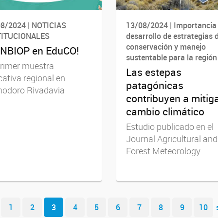
8/2024 | NOTICIAS
13/08/2024 | Importancia 
TITUCIONALES
desarrollo de estrategias 
conservación y manejo
 INBIOP en EduCO!
sustentable para la región
primer muestra
Las estepas
ativa regional en
patagónicas
odoro Rivadavia
contribuyen a mitiga
cambio climático
Estudio publicado en el
Journal Agricultural and
Forest Meteorology
1
2
3
4
5
6
7
8
9
10