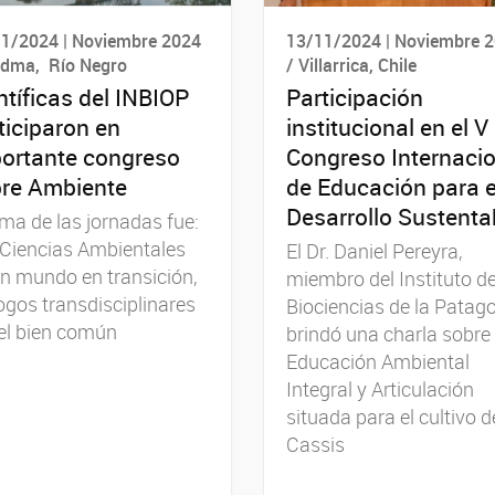
1/2024 | Noviembre 2024
13/11/2024 | Noviembre 
edma, Río Negro
/ Villarrica, Chile
ntíficas del INBIOP
Participación
ticiparon en
institucional en el V
ortante congreso
Congreso Internaci
re Ambiente
de Educación para e
Desarrollo Sustenta
ema de las jornadas fue:
Ciencias Ambientales
El Dr. Daniel Pereyra,
n mundo en transición,
miembro del Instituto d
ogos transdisciplinares
Biociencias de la Patago
el bien común
brindó una charla sobre
Educación Ambiental
Integral y Articulación
situada para el cultivo d
Cassis